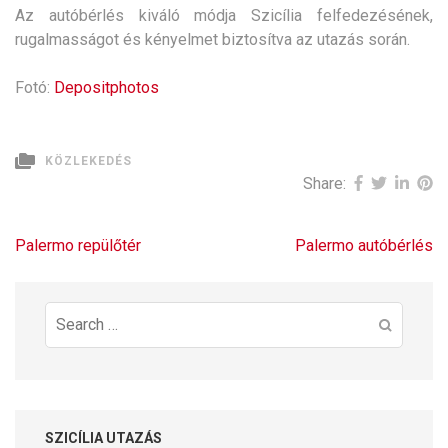
Az autóbérlés kiváló módja Szicília felfedezésének,
rugalmasságot és kényelmet biztosítva az utazás során.
Fotó:
Depositphotos
KÖZLEKEDÉS
Share:
Bejegyzés
Palermo repülőtér
Palermo autóbérlés
navigáció
Search
for:
SZICÍLIA UTAZÁS