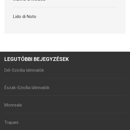
Lido di Noto
LEGUTÓBBI BEJEGYZÉSEK
Dél-Szicília látnivalók
Észak-Szicília látnivalók
Monreale
Trapani