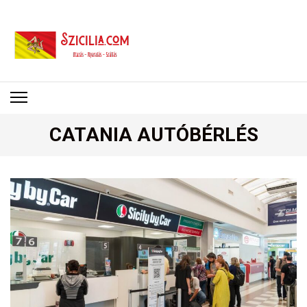
SZICÍLIA
Utazás – Nyaralás – Szállás
CATANIA AUTÓBÉRLÉS