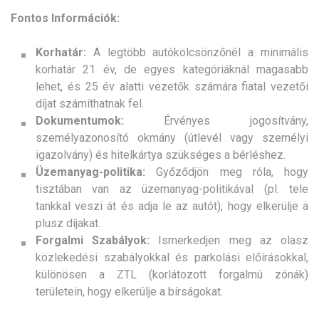
Fontos Információk:
Korhatár:
A legtöbb autókölcsönzőnél a minimális
korhatár 21 év, de egyes kategóriáknál magasabb
lehet, és 25 év alatti vezetők számára fiatal vezetői
díjat számíthatnak fel.
Dokumentumok:
Érvényes jogosítvány,
személyazonosító okmány (útlevél vagy személyi
igazolvány) és hitelkártya szükséges a bérléshez.
Üzemanyag-politika:
Győződjön meg róla, hogy
tisztában van az üzemanyag-politikával (pl. tele
tankkal veszi át és adja le az autót), hogy elkerülje a
plusz díjakat.
Forgalmi Szabályok:
Ismerkedjen meg az olasz
közlekedési szabályokkal és parkolási előírásokkal,
különösen a ZTL (korlátozott forgalmú zónák)
területein, hogy elkerülje a bírságokat.