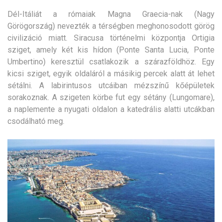
Dél-Itáliát a rómaiak Magna Graecia-nak (Nagy
Görögország) nevezték a térségben meghonosodott görög
civilizáció miatt. Siracusa történelmi központja Ortigia
sziget, amely két kis hídon (Ponte Santa Lucia, Ponte
Umbertino) keresztül csatlakozik a szárazföldhöz. Egy
kicsi sziget, egyik oldaláról a másikig percek alatt át lehet
sétálni. A labirintusos utcáiban mézszínű kőépületek
sorakoznak. A szigeten körbe fut egy sétány (Lungomare),
a naplemente a nyugati oldalon a katedrális alatti utcákban
csodálható meg.