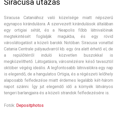
Siracusa utazás
Siracusa Cataniához való közelsége miatt népszerű
egynapos kirándulásra. A szervezett kirándulások általában
egy ortigiai sétát, és a Neapolis főbb látnivalóinak
megtekintését foglalják magukba, és egy rövid
városlátogatást a közeli barokk Notóban. Siracusa vonattal
Catania Centrale pályaudvarról kb. egy óra alatt érhető el, de
a repülőtérről induló közvetlen buszokkal is
megközelíthető. Látogatásra, városnézésre késő tavasztól
október végéig ideális. A legfontosabb látnivalókra egy nap
is elegendő, de a hangulatos Ortigia, és a régészeti lelőhely
alaposabb felfedezése miatt érdemes legalább két-három
napot szánni. Így jut elegendő idő a környék látványos
tengeri barlangjaira és a közeli strandok felfedezésére is.
Fotók:
Depositphotos