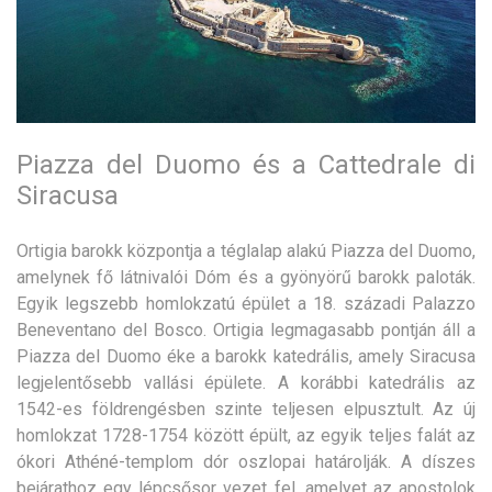
Piazza del Duomo és a Cattedrale di
Siracusa
Ortigia barokk központja a téglalap alakú Piazza del Duomo,
amelynek fő látnivalói Dóm és a gyönyörű barokk paloták.
Egyik legszebb homlokzatú épület a 18. századi Palazzo
Beneventano del Bosco. Ortigia legmagasabb pontján áll a
Piazza del Duomo éke a barokk katedrális, amely Siracusa
legjelentősebb vallási épülete. A korábbi katedrális az
1542-es földrengésben szinte teljesen elpusztult. Az új
homlokzat 1728-1754 között épült, az egyik teljes falát az
ókori Athéné-templom dór oszlopai határolják. A díszes
bejárathoz egy lépcsősor vezet fel, amelyet az apostolok