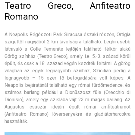
Teatro Greco, Anfiteatro
Romano
A Neapolis Régészeti Park Siracusa északi részén, Ortigia
szigettől nagyjából 2 km távolságra található. Leghíresebb
látnivaló a Colle Temenite lejtőjén található félkör alakú
Görög színház (Teatro Greco), amely i.e. 5.-3. század körül
épült, és csak a 18. század végén kezdték feltárni. A görög
világban az egyik legnagyobb színház, Szicílián pedig a
legnagyobb – 15 ezer fő befogadására volt képes. A
Neapolis bejáratánál található egy római fürdőmedence, és
számos barlang például a Dionüszosz füle (Orecchio di
Dionisio), amely egy sziklába vájt 23 m magas barlang. Az
Augustus császár idején épült római amfiteátrumot
(Anfiteatro Romano) lóversenyekre és gladiátorharcokra
használták.