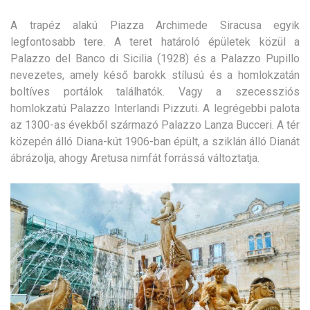
A trapéz alakú Piazza Archimede Siracusa egyik
legfontosabb tere. A teret határoló épületek közül a
Palazzo del Banco di Sicilia (1928) és a Palazzo Pupillo
nevezetes, amely késő barokk stílusú és a homlokzatán
boltíves portálok találhatók. Vagy a szecessziós
homlokzatú Palazzo Interlandi Pizzuti. A legrégebbi palota
az 1300-as évekből származó Palazzo Lanza Bucceri. A tér
közepén álló Diana-kút 1906-ban épült, a sziklán álló Dianát
ábrázolja, ahogy Aretusa nimfát forrássá változtatja.