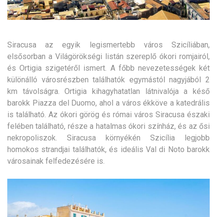
Siracusa az egyik legismertebb város Szicíliában,
elsősorban a Világörökségi listán szereplő ókori romjairól,
és Ortigia szigetéről ismert. A főbb nevezetességek két
különálló városrészben találhatók egymástól nagyjából 2
km távolságra. Ortigia kihagyhatatlan látnivalója a késő
barokk Piazza del Duomo, ahol a város ékköve a katedrális
is található. Az ókori görög és római város Siracusa északi
felében található, része a hatalmas ókori színház, és az ősi
nekropoliszok. Siracusa környékén Szicília legjobb
homokos strandjai találhatók, és ideális Val di Noto barokk
városainak felfedezésére is.