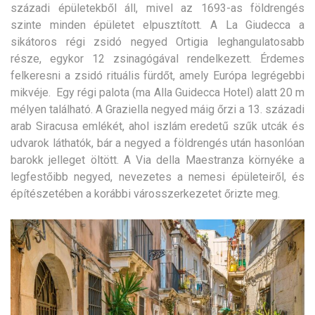
századi épületekből áll, mivel az 1693-as földrengés
szinte minden épületet elpusztított. A La Giudecca a
sikátoros régi zsidó negyed Ortigia leghangulatosabb
része, egykor 12 zsinagógával rendelkezett. Érdemes
felkeresni a zsidó rituális fürdőt, amely Európa legrégebbi
mikvéje. Egy régi palota (ma Alla Guidecca Hotel) alatt 20 m
mélyen található. A Graziella negyed máig őrzi a 13. századi
arab Siracusa emlékét, ahol iszlám eredetű szűk utcák és
udvarok láthatók, bár a negyed a földrengés után hasonlóan
barokk jelleget öltött. A Via della Maestranza környéke a
legfestőibb negyed, nevezetes a nemesi épületeiről, és
építészetében a korábbi városszerkezetet őrizte meg.