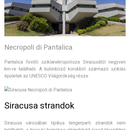
Necropoli di Pantalica
Pantalica festői sziklanekropolisza Siracusától negyven
km-re található. A különböző korokból származó sziklás
épületek az UNESCO Világörökség része.
Siracusa strandok
Siracusa városában tipikus tengerparti strandok nem
találhatók, a hosszú homokos strandokért kicsit távolabbra