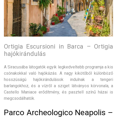
Ortigia Escursioni in Barca – Ortigia
hajókirándulás
A Siracusába látogatók egyik legkedveltebb programja a kis
csónakokkal való hajókázás. A nagy kikötőből különböző
hosszúságú hajókirándulások indulnak a tengeri
barlangokhoz, és a vízről a sziget látványos körvonala, a
Castello Maniace erődítmény, és pasztell színű házai is
megcsodálhatók.
Parco Archeologico Neapolis –