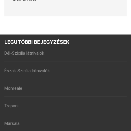
LEGUTÓBBI BEJEGYZÉSEK
Dél-Szicília látnivalók
Észak-Szicília látnivalók
Monreale
Trapani
Marsala