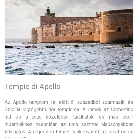
Tempio di Apollo
Az Apollo templom i.e. előtt 6. századból származik, és
Szicília legrégebbi dór temploma. A romok az Umbertino
híd és a piac közelében találhatók, és más ókori
műemlékhez hasonlóan az utca szintnél alacsonyabban
találhatók. A régészeti terület csak kívülről, az utcafrontról