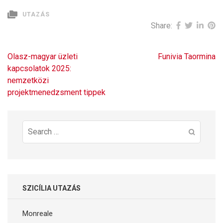
UTAZÁS
Share:
Bejegyzés
Olasz-magyar üzleti
Funivia Taormina
navigáció
kapcsolatok 2025:
nemzetközi
projektmenedzsment tippek
Search
for:
SZICÍLIA UTAZÁS
Monreale