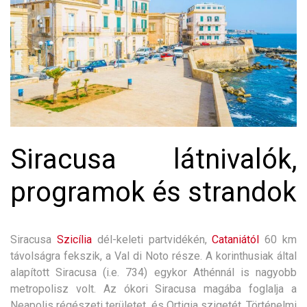
Siracusa látnivalók,
programok és strandok
Siracusa
Szicília
dél-keleti partvidékén,
Cataniától
60 km
távolságra fekszik, a Val di Noto része. A korinthusiak által
alapított Siracusa (i.e. 734) egykor Athénnál is nagyobb
metropolisz volt. Az ókori Siracusa magába foglalja a
Neapolis régészeti területet, és Ortigia szigetét. Történelmi