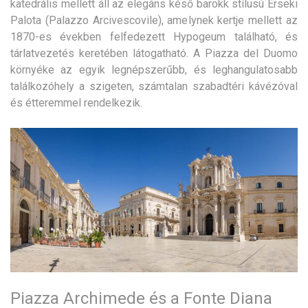
katedrális mellett áll az elegáns késő barokk stílusú Érseki
Palota (Palazzo Arcivescovile), amelynek kertje mellett az
1870-es években felfedezett Hypogeum található, és
tárlatvezetés keretében látogatható. A Piazza del Duomo
környéke az egyik legnépszerűbb, és leghangulatosabb
találkozóhely a szigeten, számtalan szabadtéri kávézóval
és étteremmel rendelkezik.
Piazza Archimede és a Fonte Diana