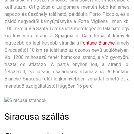
kell utazni. Ortigiában a Lungomare mentén több kellemes
napozó és úszóhely található, például a Porto Piccolo, és a
zsidó negyedtől karnyújtásnyira a Forte Vigliena. Innen kb.
100 m-re a Via Santa Teresa útra merőlegesen található egy
kis kavicsos strand a Spiaggia di Cala Rosa. A környék
legszebb és leghíresebb strandja a
Fontane Bianche
, amely
Siracusától 10 km-re található az azonos nevű üdülőhelyen.
Kb. 1200 m hosszú fehér homokos strand, a víz gyönyörű
tiszta és átlátszó. A partja enyhén lejt, a strand jól
felszerelt, és ideális családosok számára is. A Fontane
Bianche Siracusa felől legkönnyebben vonattal érhető el, a
menetidő szolgáltatástól függően 15 perc.
Siracusa szállás