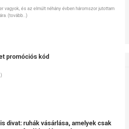
er vagyok, és az elmúlt néhány évben háromszor jutottam
iára. (tovább…)
et promóciós kód
)
lis divat: ruhák vásárlása, amelyek csak