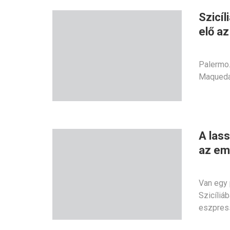
Szicíl
elő az
Palermo. 
Maqueda 
A lass
az em
Van egy p
Szicíliáb
eszpress