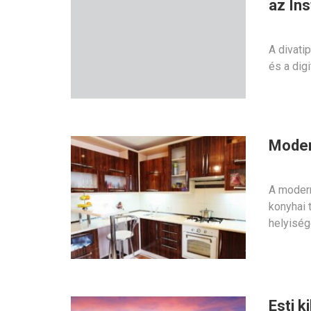
az In
A divatip
és a dig
Moder
A modern
konyhai 
helyiség
Esti 