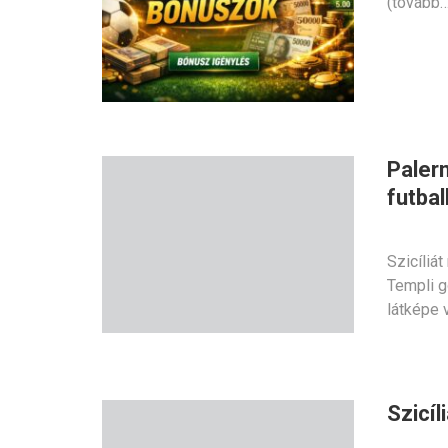
(tovább…
Palerm
futba
Szicíliá
Templi g
látképe
Szicíl