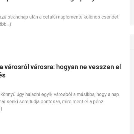
zú strandnap után a cefalùi naplemente különös csendet
ább…)
ia városról városra: hogyan ne vesszen el
és
n könnyű úgy haladni egyik városból a másikba, hogy a nap
ár senki sem tudja pontosan, mire ment el a pénz.
)