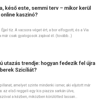
ia, késő este, semmi terv – mikor kerül
 online kaszinó?
Éjjel tíz. A vacsora véget ért, a bor elfogyott, és a Via
már csak gyalogosok zajával él. (tovább…)
ú utazás trendje: hogyan fedezik fel újra
berek Szicíliát?
illanat, amelyet szinte mindenki ismer, aki eljutott már
a: az első reggeli egy kis piazza sarkán ülve,
zóval a kézben, miközben körülötted lassan…