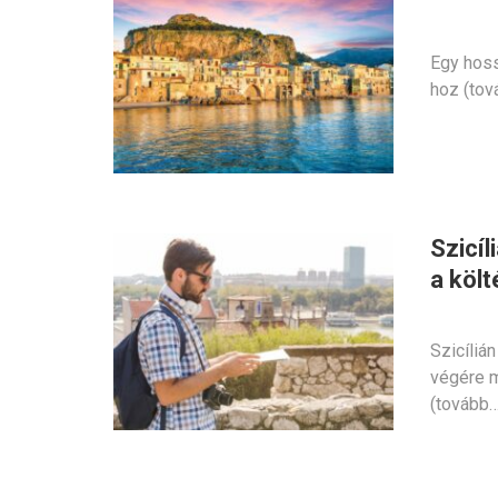
Egy hoss
hoz (tov
Szicíl
a költ
Szicíliá
végére m
(tovább…