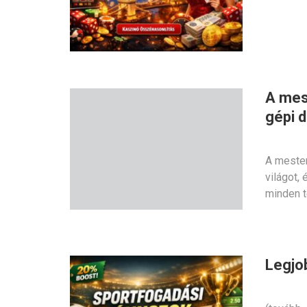
A mest
gépi 
A mester
világot,
minden t
Legjo