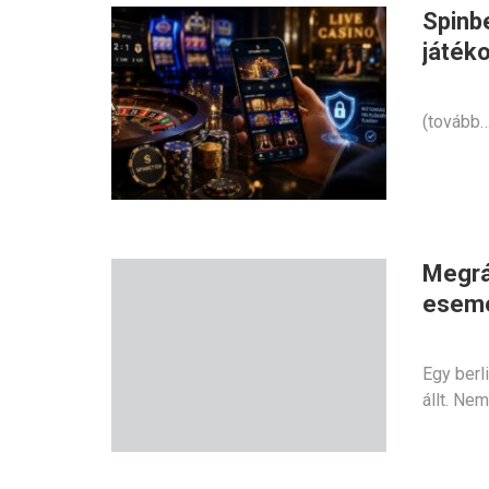
Spinb
játék
(tovább…
Megrá
esem
Egy berl
állt. Ne