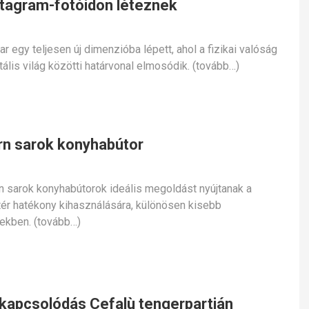
stagram-fotóidon léteznek
ar egy teljesen új dimenzióba lépett, ahol a fizikai valóság
itális világ közötti határvonal elmosódik. (tovább…)
n sarok konyhabútor
 sarok konyhabútorok ideális megoldást nyújtanak a
tér hatékony kihasználására, különösen kisebb
ekben. (tovább…)
kikapcsolódás Cefalù tengerpartján