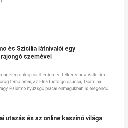
)
o és Szicília látnivalói egy
llrajongó szemével
t rengeteg dolog miatt érdemes felkeresni: a Valle dei
örög templomai, az Etna füstölgő csúcsa, Taormina
 vagy Palermo nyüzsgő piacai önmagukban is elegendő…
iai utazás és az online kaszinó világa