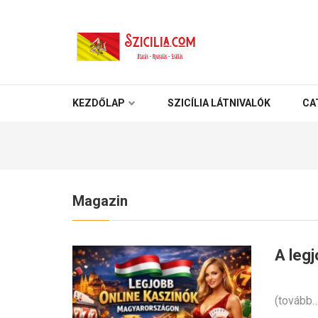
SZICÍLIA
Utazás – Nyaralás – Szállás
KEZDŐLAP
SZICÍLIA LÁTNIVALÓK
CA
Magazin
A leg
(tovább…