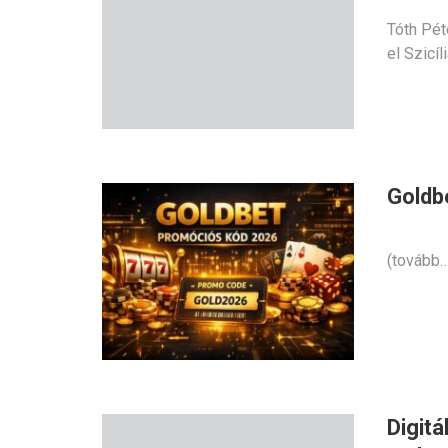
Tóth Pét
el Szicíl
Goldb
(tovább…
Digitá