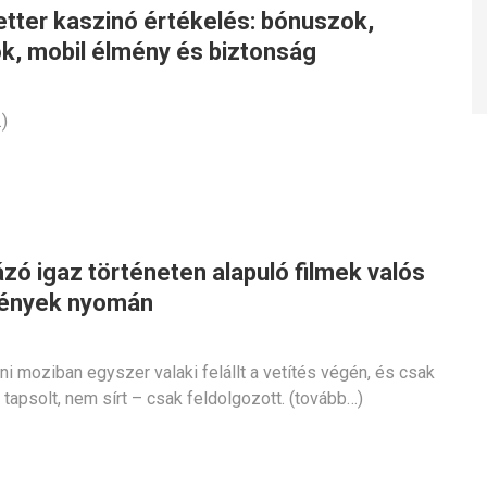
etter kaszinó értékelés: bónuszok,
ok, mobil élmény és biztonság
)
zó igaz történeten alapuló filmek valós
ények nyomán
ini moziban egyszer valaki felállt a vetítés végén, és csak
m tapsolt, nem sírt – csak feldolgozott. (tovább…)