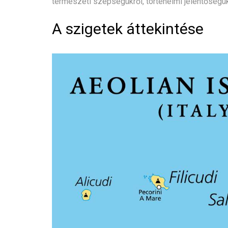
természeti szépségükről, történelmi jelentőségükr
A szigetek áttekintése