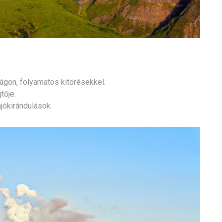
lágon, folyamatos kitörésekkel.
tője.
jókirándulások.