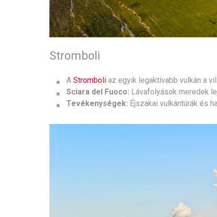
Stromboli
A
Stromboli
az egyik legaktívabb vulkán a vi
Sciara del Fuoco:
Lávafolyások meredek lej
Tevékenységek:
Éjszakai vulkántúrák és ha