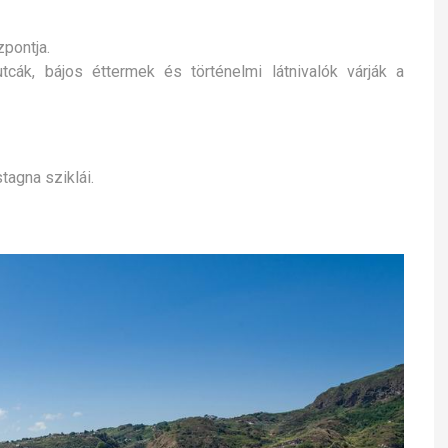
pontja.
tcák, bájos éttermek és történelmi látnivalók várják a
agna sziklái.