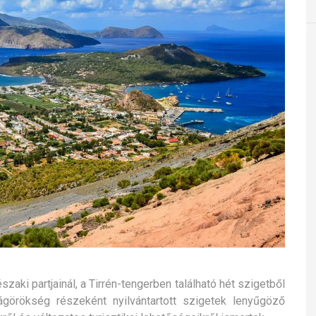
 északi partjainál, a Tirrén-tengerben található hét szigetből
ágörökség részeként nyilvántartott szigetek
lenyűgöző