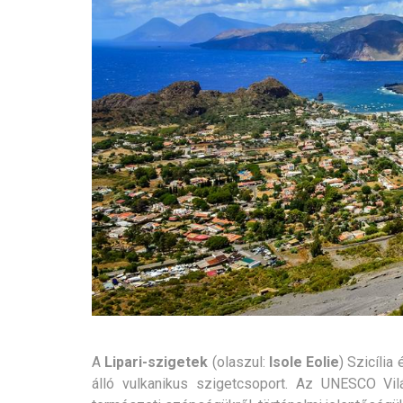
A
Lipari-szigetek
(olaszul:
Isole Eolie
) Szicília
álló vulkanikus szigetcsoport. Az UNESCO Vil