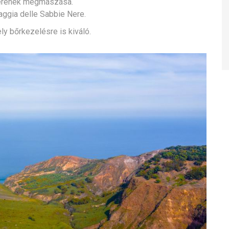
ráterének megmászása.
ggia delle Sabbie Nere.
y bőrkezelésre is kiváló.