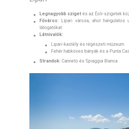
Legnagyobb sziget
és az Éoli-szigetek köz
Főváros:
Lipari városa, ahol hangulatos u
látogatókat.
Látnivalók:
Lipari-kastély és régészeti múzeum.
Fehér habköves bányák és a Punta Cast
Strandok:
Canneto és Spiaggia Bianca.