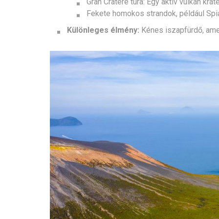
Gran Cratere túra: Egy aktív vulkán k
Fekete homokos strandok, például Spia
Különleges élmény:
Kénes iszapfürdő, amel