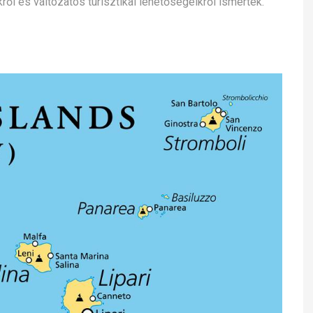
ől és változatos turisztikai lehetőségeikről ismertek.