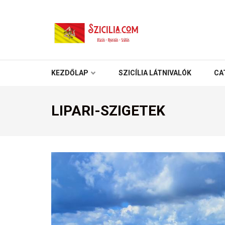
SZICÍLIA
Utazás – Nyaralás – Szállás
KEZDŐLAP
SZICÍLIA LÁTNIVALÓK
CA
LIPARI-SZIGETEK