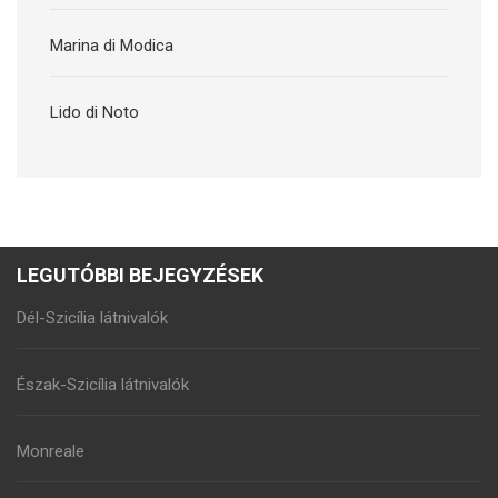
Marina di Modica
Lido di Noto
LEGUTÓBBI BEJEGYZÉSEK
Dél-Szicília látnivalók
Észak-Szicília látnivalók
Monreale