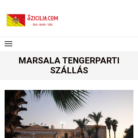
SZICÍLIA
Utazás – Nyaralás – Szállás
MARSALA TENGERPARTI
SZÁLLÁS