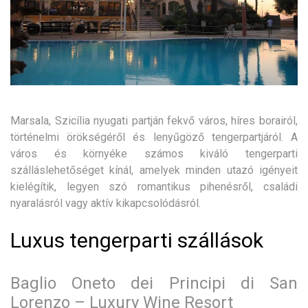
Marsala, Szicília nyugati partján fekvő város, híres borairól,
történelmi örökségéről és lenyűgöző tengerpartjáról. A
város és környéke számos kiváló tengerparti
szálláslehetőséget kínál, amelyek minden utazó igényeit
kielégítik, legyen szó romantikus pihenésről, családi
nyaralásról vagy aktív kikapcsolódásról.
Luxus tengerparti szállások
Baglio Oneto dei Principi di San
Lorenzo – Luxury Wine Resort