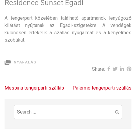
Residence Sunset Egadi
A tengerpart közelében található apartmanok lenyűgöző
kilátást nyújtanak az Egadi-szigetekre. A vendégek
különösen értékelik a szállás nyugalmát és a kényelmes
szobákat.
NYARALÁS
Share:
Bejegyzés
Messina tengerparti szállás
Palermo tengerparti szállás
navigáció
Search
for: