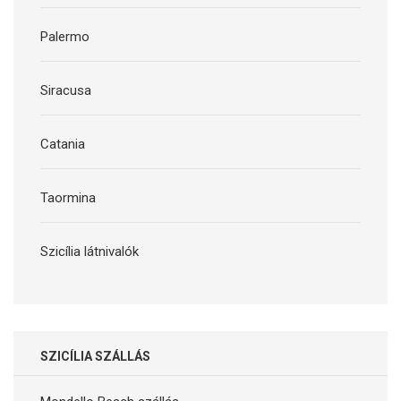
Palermo
Siracusa
Catania
Taormina
Szicília látnivalók
SZICÍLIA SZÁLLÁS