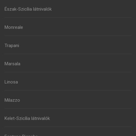
Észak-Szicília látnivalók
Monreale
Trapani
Marsala
Linosa
Milazzo
Kelet-Szicília látnivalók