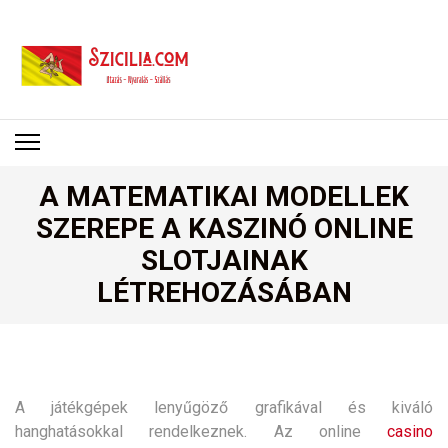
SZICÍLIA
Utazás – Nyaralás – Szállás
A MATEMATIKAI MODELLEK
SZEREPE A KASZINÓ ONLINE
SLOTJAINAK
LÉTREHOZÁSÁBAN
A játékgépek lenyűgöző grafikával és kiváló
hanghatásokkal rendelkeznek. Az online
casino