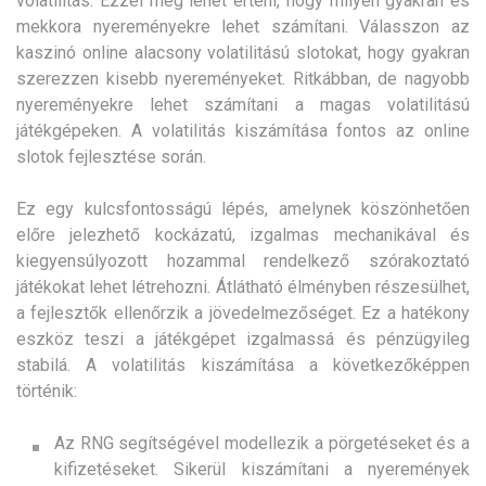
volatilitás. Ezzel meg lehet érteni, hogy milyen gyakran és
mekkora nyereményekre lehet számítani. Válasszon az
kaszinó online alacsony volatilitású slotokat, hogy gyakran
szerezzen kisebb nyereményeket. Ritkábban, de nagyobb
nyereményekre lehet számítani a magas volatilitású
játékgépeken. A volatilitás kiszámítása fontos az online
slotok fejlesztése során.
Ez egy kulcsfontosságú lépés, amelynek köszönhetően
előre jelezhető kockázatú, izgalmas mechanikával és
kiegyensúlyozott hozammal rendelkező szórakoztató
játékokat lehet létrehozni. Átlátható élményben részesülhet,
a fejlesztők ellenőrzik a jövedelmezőséget. Ez a hatékony
eszköz teszi a játékgépet izgalmassá és pénzügyileg
stabilá. A volatilitás kiszámítása a következőképpen
történik:
Az RNG segítségével modellezik a pörgetéseket és a
kifizetéseket. Sikerül kiszámítani a nyeremények