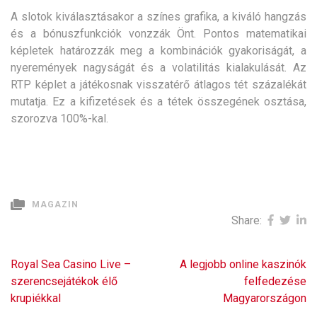
A slotok kiválasztásakor a színes grafika, a kiváló hangzás
és a bónuszfunkciók vonzzák Önt. Pontos matematikai
képletek határozzák meg a kombinációk gyakoriságát, a
nyeremények nagyságát és a volatilitás kialakulását. Az
RTP képlet a játékosnak visszatérő átlagos tét százalékát
mutatja. Ez a kifizetések és a tétek összegének osztása,
szorozva 100%-kal.
MAGAZIN
Share:
Bejegyzés
Royal Sea Casino Live –
A legjobb online kaszinók
navigáció
szerencsejátékok élő
felfedezése
krupiékkal
Magyarországon