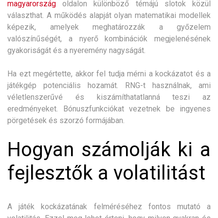
magyarország
oldalon különböző témájú slotok közül
választhat. A működés alapját olyan matematikai modellek
képezik, amelyek meghatározzák a győzelem
valószínűségét, a nyerő kombinációk megjelenésének
gyakoriságát és a nyeremény nagyságát.
Ha ezt megértette, akkor fel tudja mérni a kockázatot és a
játékgép potenciális hozamát. RNG-t használnak, ami
véletlenszerűvé és kiszámíthatatlanná teszi az
eredményeket. Bónuszfunkciókat vezetnek be ingyenes
pörgetések és szorzó formájában.
Hogyan számolják ki a
fejlesztők a volatilitást
A játék kockázatának felméréséhez fontos mutató a