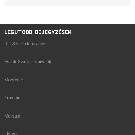
LEGUTÓBBI BEJEGYZÉSEK
Dél-Szicília látnivalók
Észak-Szicília látnivalók
Monreale
Trapani
Marsala
Linosa