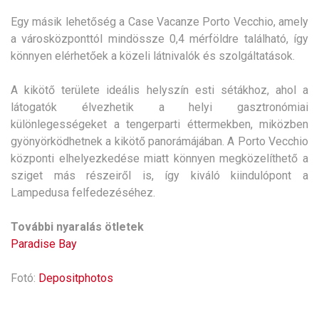
Egy másik lehetőség a Case Vacanze Porto Vecchio, amely
a városközponttól mindössze 0,4 mérföldre található, így
könnyen elérhetőek a közeli látnivalók és szolgáltatások.
A kikötő területe ideális helyszín esti sétákhoz, ahol a
látogatók élvezhetik a helyi gasztronómiai
különlegességeket a tengerparti éttermekben, miközben
gyönyörködhetnek a kikötő panorámájában. A Porto Vecchio
központi elhelyezkedése miatt könnyen megközelíthető a
sziget más részeiről is, így kiváló kiindulópont a
Lampedusa felfedezéséhez.
További nyaralás ötletek
Paradise Bay
Fotó:
Depositphotos