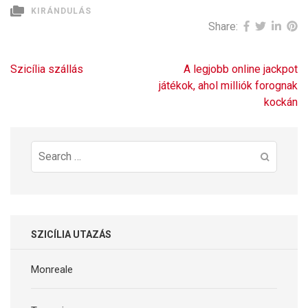
KIRÁNDULÁS
Share:
Bejegyzés
Szicília szállás
A legjobb online jackpot
navigáció
játékok, ahol milliók forognak
kockán
Search
for:
SZICÍLIA UTAZÁS
Monreale