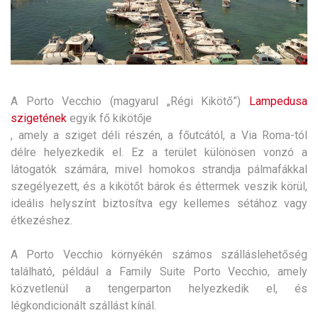
A Porto Vecchio (magyarul „Régi Kikötő”)
Lampedusa
szigetének
egyik fő kikötője
, amely a sziget déli részén, a főutcától, a Via Roma-tól
délre helyezkedik el. Ez a terület különösen vonzó a
látogatók számára, mivel homokos strandja pálmafákkal
szegélyezett, és a kikötőt bárok és éttermek veszik körül,
ideális helyszínt biztosítva egy kellemes sétához vagy
étkezéshez.
A Porto Vecchio környékén számos szálláslehetőség
található, például a Family Suite Porto Vecchio, amely
közvetlenül a tengerparton helyezkedik el, és
légkondicionált szállást kínál.