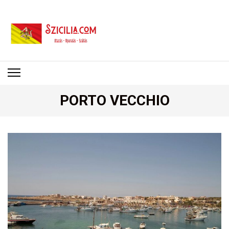
SZICÍLIA
Utazás – Nyaralás – Szállás
PORTO VECCHIO