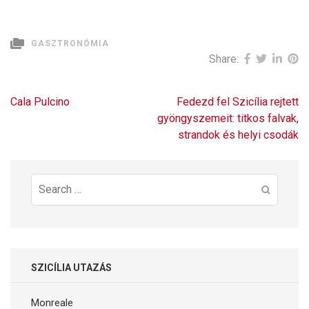
GASZTRONÓMIA
Share:
Bejegyzés
Cala Pulcino
Fedezd fel Szicília rejtett
navigáció
gyöngyszemeit: titkos falvak,
strandok és helyi csodák
Search
for:
SZICÍLIA UTAZÁS
Monreale