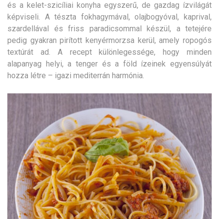
és a kelet-szicíliai konyha egyszerű, de gazdag ízvilágát
képviseli. A tészta fokhagymával, olajbogyóval, kaprival,
szardellával és friss paradicsommal készül, a tetejére
pedig gyakran pirított kenyérmorzsa kerül, amely ropogós
textúrát ad. A recept különlegessége, hogy minden
alapanyag helyi, a tenger és a föld ízeinek egyensúlyát
hozza létre – igazi mediterrán harmónia.