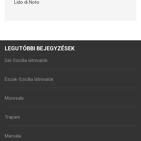
Lido di Noto
LEGUTÓBBI BEJEGYZÉSEK
Dél-Szicília látnivalók
Észak-Szicília látnivalók
Monreale
Trapani
Marsala