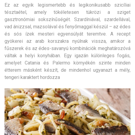
Ez az egyik legismertebb és legikonikusabb szicíliai
tésztaétel, amely tökéletesen tükrözi a sziget
gasztronómiai sokszínűségét. Szardíniával, szardellával,
vad ánizzsal, mazsolával és fenyőmaggal készül – az édes
és sós ízek mesteri egyensúlyát teremtve. A recept
gyökerei az arab korszakra nyúlnak vissza, amikor a
fűszerek és az édes-savanyú kombinációk meghatározóvá
váltak a helyi konyhában. Egy igazán különleges fogás,
amelyet Catania és Palermo környékén szinte minden
étterem másként készít, de mindenhol ugyanazt a mély,
tengeri karaktert hordozza