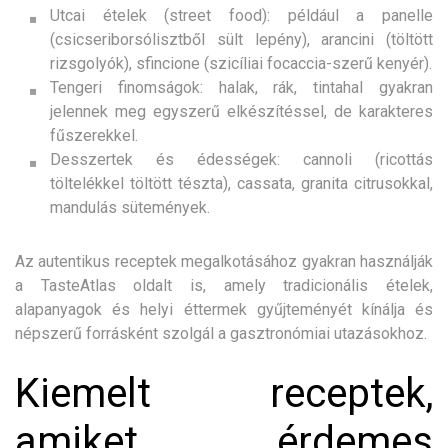
Utcai ételek (street food): például a panelle
(csicseriborsólisztből sült lepény), arancini (töltött
rizsgolyók), sfincione (szicíliai focaccia-szerű kenyér).
Tengeri finomságok: halak, rák, tintahal gyakran
jelennek meg egyszerű elkészítéssel, de karakteres
fűszerekkel.
Desszertek és édességek: cannoli (ricottás
töltelékkel töltött tészta), cassata, granita citrusokkal,
mandulás sütemények.
Az autentikus receptek megalkotásához gyakran használják
a TasteAtlas oldalt is, amely tradicionális ételek,
alapanyagok és helyi éttermek gyűjteményét kínálja és
népszerű forrásként szolgál a gasztronómiai utazásokhoz.
Kiemelt receptek,
amiket érdemes