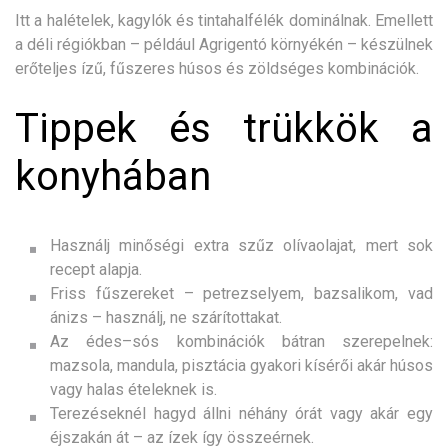
Itt a halételek, kagylók és tintahalfélék dominálnak. Emellett
a déli régiókban – például Agrigentó környékén – készülnek
erőteljes ízű, fűszeres húsos és zöldséges kombinációk.
Tippek és trükkök a
konyhában
Használj minőségi extra szűz olívaolajat, mert sok
recept alapja.
Friss fűszereket – petrezselyem, bazsalikom, vad
ánizs – használj, ne szárítottakat.
Az édes–sós kombinációk bátran szerepelnek:
mazsola, mandula, pisztácia gyakori kísérői akár húsos
vagy halas ételeknek is.
Terezéseknél hagyd állni néhány órát vagy akár egy
éjszakán át – az ízek így összeérnek.