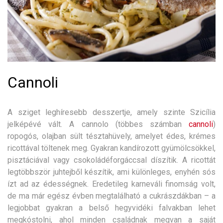
Cannoli
A sziget leghíresebb desszertje, amely szinte Szicília
jelképévé vált. A cannolo (többes számban
cannoli
)
ropogós, olajban sült tésztahüvely, amelyet édes, krémes
ricottával töltenek meg. Gyakran kandírozott gyümölcsökkel,
pisztáciával vagy csokoládéforgáccsal díszítik. A ricottát
legtöbbször juhtejből készítik, ami különleges, enyhén sós
ízt ad az édességnek. Eredetileg karneváli finomság volt,
de ma már egész évben megtalálható a cukrászdákban – a
legjobbat gyakran a belső hegyvidéki falvakban lehet
megkóstolni, ahol minden családnak megvan a saját