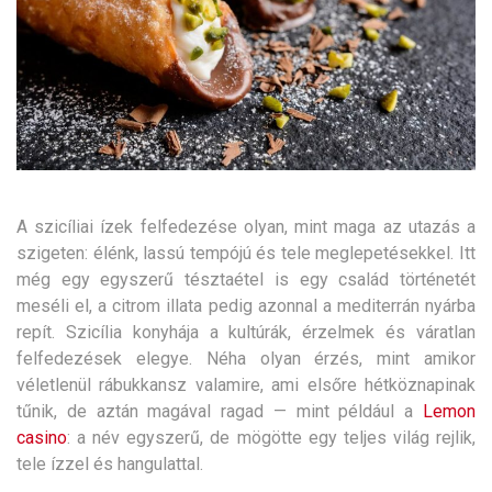
A szicíliai ízek felfedezése olyan, mint maga az utazás a
szigeten: élénk, lassú tempójú és tele meglepetésekkel.
Itt
még egy egyszerű tésztaétel is egy család történetét
meséli el, a citrom illata pedig azonnal a mediterrán nyárba
repít. Szicília konyhája a kultúrák, érzelmek és váratlan
felfedezések elegye. Néha olyan érzés, mint amikor
véletlenül rábukkansz valamire, ami elsőre hétköznapinak
tűnik, de aztán magával ragad — mint például a
Lemon
casino
: a név egyszerű, de mögötte egy teljes világ rejlik,
tele ízzel és hangulattal.