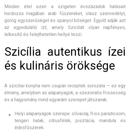
Minden étel ezen a szigeten évszázadok hatásait
hordozza magában: arab fűszereket, olasz szenvedélyt,
görög egyszerűséget és spanyol bőséget. Együtt adják azt
az egyedülálló ízt, amely Szicíliát olyan napfényes,
lelkesítő és felejthetetlen hellyé teszi.
Szicília autentikus ízei
és kulináris öröksége
A szicíliai konyha nem csupán receptek sorozata — ez egy
élmény, amelyben az alapanyagok, a szezonális frissesség
és a hagyomány mind egyaránt szerepet játszanak.
Helyi alapanyagok szerepe: olívaolaj, friss paradicsom,
tengeri halak, citrusfélék, pisztácia, mandula és
édesfűszerek.