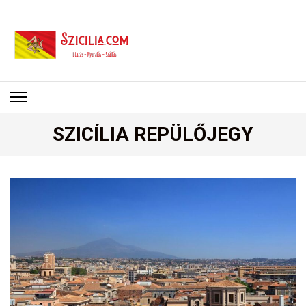
SZICÍLIA
Utazás – Nyaralás – Szállás
SZICÍLIA REPÜLŐJEGY