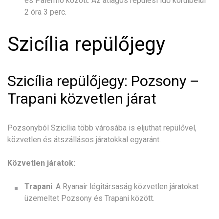
és Palermo között. Az átlagos repülési idő körülbelül
2 óra 3 perc.
Szicília repülőjegy
Szicília repülőjegy: Pozsony –
Trapani közvetlen járat
Pozsonyból Szicília több városába is eljuthat repülővel,
közvetlen és átszállásos járatokkal egyaránt.
Közvetlen járatok:
Trapani
: A Ryanair légitársaság közvetlen járatokat
üzemeltet Pozsony és Trapani között.