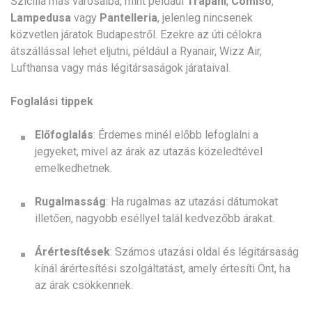
Szicília más városaiba, mint például
Trapani
,
Comiso
,
Lampedusa
vagy
Pantelleria
, jelenleg nincsenek
közvetlen járatok Budapestről. Ezekre az úti célokra
átszállással lehet eljutni, például a Ryanair, Wizz Air,
Lufthansa vagy más légitársaságok járataival.
Foglalási tippek
Előfoglalás
: Érdemes minél előbb lefoglalni a
jegyeket, mivel az árak az utazás közeledtével
emelkedhetnek.
Rugalmasság
: Ha rugalmas az utazási dátumokat
illetően, nagyobb eséllyel talál kedvezőbb árakat.
Árértesítések
: Számos utazási oldal és légitársaság
kínál árértesítési szolgáltatást, amely értesíti Önt, ha
az árak csökkennek.