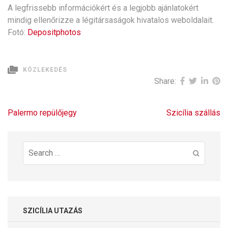
A legfrissebb információkért és a legjobb ajánlatokért
mindig ellenőrizze a légitársaságok hivatalos weboldalait.
Fotó:
Depositphotos
KÖZLEKEDÉS
Share:
Bejegyzés
Palermo repülőjegy
Szicília szállás
navigáció
Search
for:
SZICÍLIA UTAZÁS