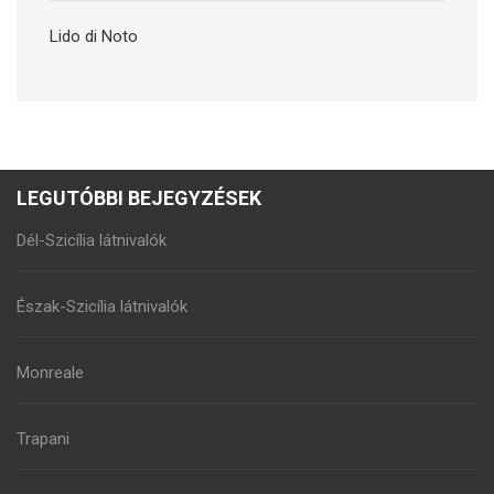
Lido di Noto
LEGUTÓBBI BEJEGYZÉSEK
Dél-Szicília látnivalók
Észak-Szicília látnivalók
Monreale
Trapani