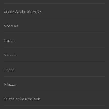
Észak-Szicília látnivalók
Monreale
Trapani
Marsala
Linosa
Milazzo
Kelet-Szicília látnivalók