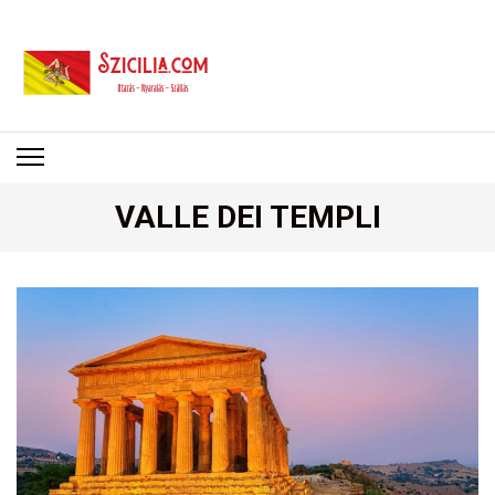
SZICÍLIA
Utazás – Nyaralás – Szállás
VALLE DEI TEMPLI