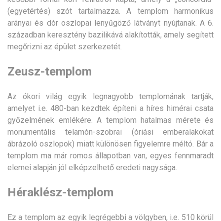
(egyetértés) szót tartalmazza. A templom harmonikus
arányai és dór oszlopai lenyűgöző látványt nyújtanak. A 6.
században keresztény bazilikává alakították, amely segített
megőrizni az épület szerkezetét.
Zeusz-templom
Az ókori világ egyik legnagyobb templomának tartják,
amelyet i.e. 480-ban kezdtek építeni a híres himérai csata
győzelmének emlékére. A templom hatalmas mérete és
monumentális telamón-szobrai (óriási emberalakokat
ábrázoló oszlopok) miatt különösen figyelemre méltó. Bár a
templom ma már romos állapotban van, egyes fennmaradt
elemei alapján jól elképzelhető eredeti nagysága.
Héraklész-templom
Ez a templom az egyik legrégebbi a völgyben, i.e. 510 körül