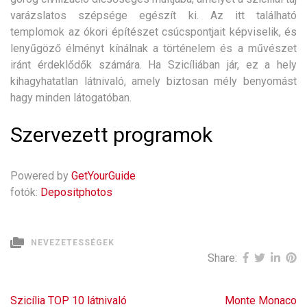
varázslatos szépsége egészít ki. Az itt található
templomok az ókori építészet csúcspontjait képviselik, és
lenyűgöző élményt kínálnak a történelem és a művészet
iránt érdeklődők számára. Ha Szicíliában jár, ez a hely
kihagyhatatlan látnivaló, amely biztosan mély benyomást
hagy minden látogatóban.
Szervezett programok
Powered by
GetYourGuide
fotók:
Depositphotos
NEVEZETESSÉGEK
Share:
Bejegyzés
Szicília TOP 10 látnivaló
Monte Monaco