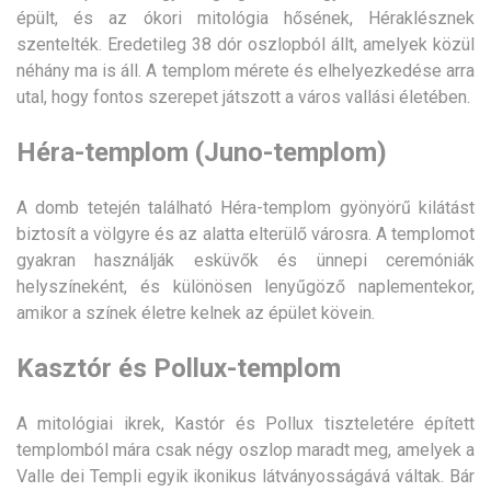
épült, és az ókori mitológia hősének, Héraklésznek
szentelték. Eredetileg 38 dór oszlopból állt, amelyek közül
néhány ma is áll. A templom mérete és elhelyezkedése arra
utal, hogy fontos szerepet játszott a város vallási életében.
Héra-templom (Juno-templom)
A domb tetején található Héra-templom gyönyörű kilátást
biztosít a völgyre és az alatta elterülő városra. A templomot
gyakran használják esküvők és ünnepi ceremóniák
helyszíneként, és különösen lenyűgöző naplementekor,
amikor a színek életre kelnek az épület kövein.
Kasztór és Pollux-templom
A mitológiai ikrek, Kastór és Pollux tiszteletére épített
templomból mára csak négy oszlop maradt meg, amelyek a
Valle dei Templi egyik ikonikus látványosságává váltak. Bár