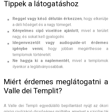
Tippek a látogatáshoz
Reggel vagy késő délután érkezzen
, hogy elkerülje
a déli hőséget és a nagy tömeget.
Kényelmes cipő viselése ajánlott
, mivel a terület
nagy, és sokat kell gyalogolni.
Idegenvezetőt vagy audioguide-ot érdemes
igénybe venni
, hogy jobban megérthesse a
templomok történetét.
Ne hagyja ki a naplementét
, mivel a templomok
ilyenkor a leglátványosabbak.
Miért érdemes meglátogatni a
Valle dei Templit?
A Valle dei Templi egyedülálló bepillantást nyújt az ókori
görög civilizáció dicsőséges múltjába, amelyet a szicíliai táj