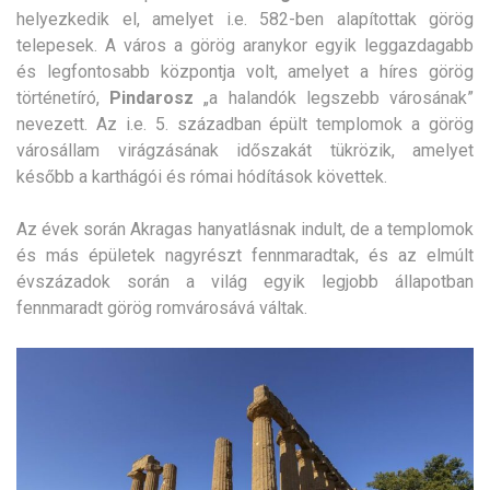
helyezkedik el, amelyet i.e. 582-ben alapítottak görög
telepesek. A város a görög aranykor egyik leggazdagabb
és legfontosabb központja volt, amelyet a híres görög
történetíró,
Pindarosz
„a halandók legszebb városának”
nevezett. Az i.e. 5. században épült templomok a görög
városállam virágzásának időszakát tükrözik, amelyet
később a karthágói és római hódítások követtek.
Az évek során Akragas hanyatlásnak indult, de a templomok
és más épületek nagyrészt fennmaradtak, és az elmúlt
évszázadok során a világ egyik legjobb állapotban
fennmaradt görög romvárosává váltak.