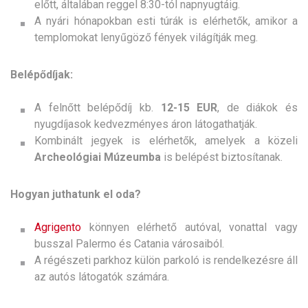
előtt, általában reggel 8:30-tól napnyugtáig.
A nyári hónapokban esti túrák is elérhetők, amikor a
templomokat lenyűgöző fények világítják meg.
Belépődíjak:
A felnőtt belépődíj kb.
12-15 EUR
, de diákok és
nyugdíjasok kedvezményes áron látogathatják.
Kombinált jegyek is elérhetők, amelyek a közeli
Archeológiai Múzeumba
is belépést biztosítanak.
Hogyan juthatunk el oda?
Agrigento
könnyen elérhető autóval, vonattal vagy
busszal Palermo és Catania városaiból.
A régészeti parkhoz külön parkoló is rendelkezésre áll
az autós látogatók számára.