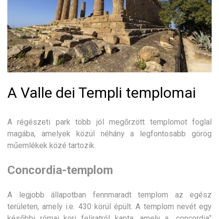
A Valle dei Templi templomai
A régészeti park több jól megőrzött templomot foglal
magába, amelyek közül néhány a legfontosabb görög
műemlékek közé tartozik.
Concordia-templom
A legjobb állapotban fennmaradt templom az egész
területen, amely i.e. 430 körül épült. A templom nevét egy
későbbi római kori feliratról kapta, amely a „concordia”