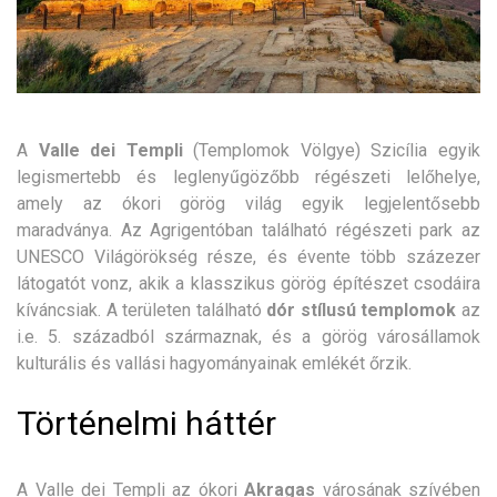
A
Valle dei Templi
(Templomok Völgye) Szicília egyik
legismertebb és leglenyűgözőbb régészeti lelőhelye,
amely az ókori görög világ egyik legjelentősebb
maradványa.
Az Agrigentóban található régészeti park az
UNESCO Világörökség része, és évente több százezer
látogatót vonz, akik a klasszikus görög építészet csodáira
kíváncsiak. A területen található
dór stílusú templomok
az
i.e. 5. századból származnak, és a görög városállamok
kulturális és vallási hagyományainak emlékét őrzik.
Történelmi háttér
A Valle dei Templi az ókori
Akragas
városának szívében