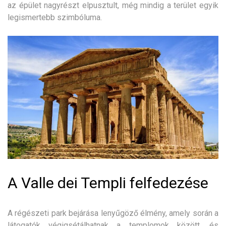
az épület nagyrészt elpusztult, még mindig a terület egyik
legismertebb szimbóluma.
A Valle dei Templi felfedezése
A régészeti park bejárása lenyűgöző élmény, amely során a
látogatók végigsétálhatnak a templomok között, és