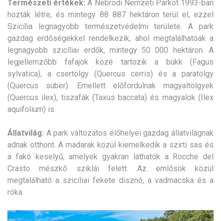
Természeti értékek:
A Nebrodi Nemzeti Parkot 1993-ban
hozták létre, és mintegy 88 887 hektáron terül el, ezzel
Szicília legnagyobb természetvédelmi területe. A park
gazdag erdőségekkel rendelkezik, ahol megtalálhatóak a
legnagyobb szicíliai erdők, mintegy 50 000 hektáron. A
legjellemzőbb fafajok közé tartozik a bükk (Fagus
sylvatica), a csertölgy (Quercus cerris) és a paratölgy
(Quercus suber). Emellett előfordulnak magyaltölgyek
(Quercus ilex), tiszafák (Taxus baccata) és magyalok (Ilex
aquifolium) is.
Állatvilág:
A park változatos élőhelyei gazdag állatvilágnak
adnak otthont. A madarak közül kiemelkedik a szirti sas és
a fakó keselyű, amelyek gyakran láthatók a Rocche del
Crasto mészkő sziklái felett. Az emlősök közül
megtalálható a szicíliai fekete disznó, a vadmacska és a
róka.