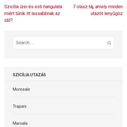
Bejegyzés
Szicília ízei és esti hangulata:
7 olasz táj, amely minden
navigáció
miért tűnik itt lassabbnak az
utazót lenyűgöz
idő?
Search
for:
SZICÍLIA UTAZÁS
Monreale
Trapani
Marsala