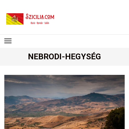
SZICÍLIA
Utazás – Nyaralás – Szállás
NEBRODI-HEGYSÉG