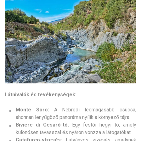
Látnivalók és tevékenységek:
Monte Soro:
A Nebrodi legmagasabb csúcsa,
ahonnan lenyűgöző panoráma nyílik a környező tájra.
Biviere di Cesarò-tó:
Egy festői hegyi tó, amely
különösen tavasszal és nyáron vonzza a látogatókat.
Catafurco-vízesés:
Látványos vízesés, amelynek