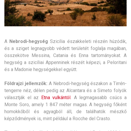
A
Nebrodi-hegység
Szicília északkeleti részén húzódik,
és a sziget legnagyobb védett területét foglalja magában,
összekötve Messina, Catania és Enna tartományokat.
A
hegység a szicíliai Appenninek részét képezi, a Peloritani
és a Madonie hegységekkel együtt.
Földrajzi jellemzők:
A Nebrodi-hegység északon a Tirrén-
tengerre néz, délen pedig az Alcantara és a Simeto folyók
választják el az
Etna vulkántól
. A legmagasabb csúcs a
Monte Soro, amely 1 847 méter magas. A hegység főként
homokkőből és agyagból áll, de találhatók mészkő
képződmények is, mint például a Rocche del Crasto.