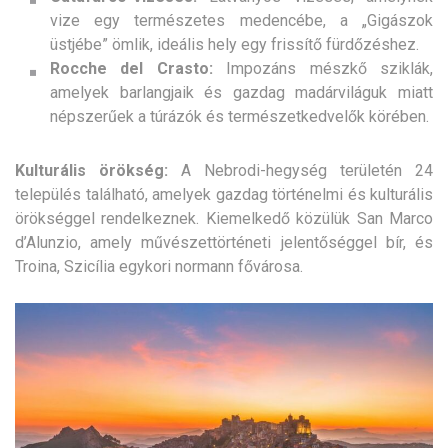
vize egy természetes medencébe, a „Gigászok
üstjébe” ömlik, ideális hely egy frissítő fürdőzéshez.
Rocche del Crasto:
Impozáns mészkő sziklák,
amelyek barlangjaik és gazdag madárviláguk miatt
népszerűek a túrázók és természetkedvelők körében.
Kulturális örökség:
A Nebrodi-hegység területén 24
település található, amelyek gazdag történelmi és kulturális
örökséggel rendelkeznek. Kiemelkedő közülük San Marco
d’Alunzio, amely művészettörténeti jelentőséggel bír, és
Troina, Szicília egykori normann fővárosa.