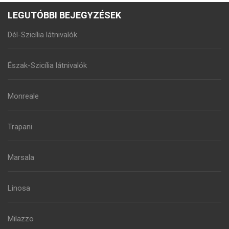
LEGUTÓBBI BEJEGYZÉSEK
Dél-Szicília látnivalók
Észak-Szicília látnivalók
Monreale
Trapani
Marsala
Linosa
Milazzo