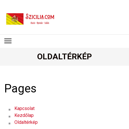
SZICÍLIA
Utazás – Nyaralás – Szállás
OLDALTÉRKÉP
Pages
Kapcsolat
Kezdőlap
Oldaltérkép