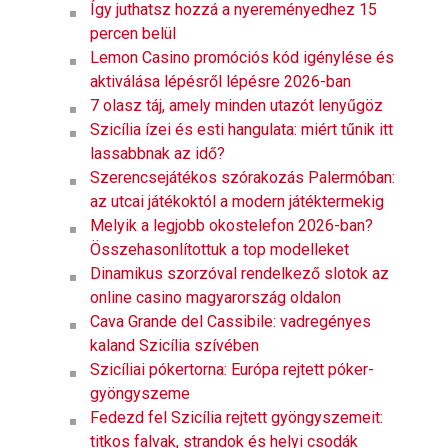
Így juthatsz hozzá a nyereményedhez 15
percen belül
Lemon Casino promóciós kód igénylése és
aktiválása lépésről lépésre 2026-ban
7 olasz táj, amely minden utazót lenyűgöz
Szicília ízei és esti hangulata: miért tűnik itt
lassabbnak az idő?
Szerencsejátékos szórakozás Palermóban:
az utcai játékoktól a modern játéktermekig
Melyik a legjobb okostelefon 2026-ban?
Összehasonlítottuk a top modelleket
Dinamikus szorzóval rendelkező slotok az
online casino magyarország oldalon
Cava Grande del Cassibile: vadregényes
kaland Szicília szívében
Szicíliai pókertorna: Európa rejtett póker-
gyöngyszeme
Fedezd fel Szicília rejtett gyöngyszemeit:
titkos falvak, strandok és helyi csodák