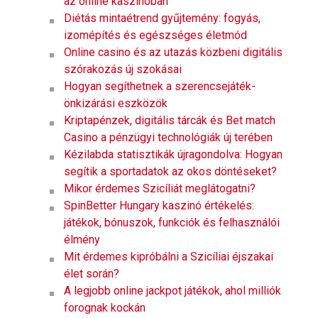
az online kaszinóban
Diétás mintaétrend gyűjtemény: fogyás,
izomépítés és egészséges életmód
Online casino és az utazás közbeni digitális
szórakozás új szokásai
Hogyan segíthetnek a szerencsejáték-
önkizárási eszközök
Kriptapénzek, digitális tárcák és Bet match
Casino a pénzügyi technológiák új terében
Kézilabda statisztikák újragondolva: Hogyan
segítik a sportadatok az okos döntéseket?
Mikor érdemes Szicíliát meglátogatni?
SpinBetter Hungary kaszinó értékelés:
játékok, bónuszok, funkciók és felhasználói
élmény
Mit érdemes kipróbálni a Szicíliai éjszakai
élet során?
A legjobb online jackpot játékok, ahol milliók
forognak kockán