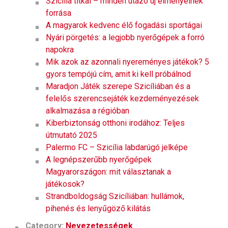
Szicília titkai – minden utazó új élményeinek
forrása
A magyarok kedvenc élő fogadási sportágai
Nyári pörgetés: a legjobb nyerőgépek a forró
napokra
Mik azok az azonnali nyereményes játékok? 5
gyors tempójú cím, amit ki kell próbálnod
Maradjon Játék szerepe Szicíliában és a
felelős szerencsejáték kezdeményezések
alkalmazása a régióban
Kiberbiztonság otthoni irodához: Teljes
útmutató 2025
Palermo FC – Szicília labdarúgó jelképe
A legnépszerűbb nyerőgépek
Magyarországon: mit választanak a
játékosok?
Strandboldogság Szicíliában: hullámok,
pihenés és lenyűgöző kilátás
Category:
Nevezetességek