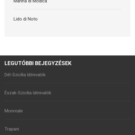
Marina di Modica
Lido di Noto
LEGUTÓBBI BEJEGYZÉSEK
Dél-Szicília látnivalók
Észak-Szicília látnivalók
Monreale
Trapani