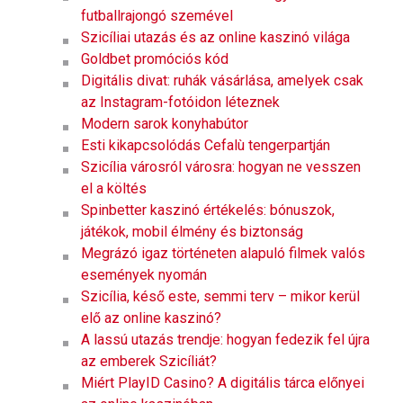
futballrajongó szemével
Szicíliai utazás és az online kaszinó világa
Goldbet promóciós kód
Digitális divat: ruhák vásárlása, amelyek csak
az Instagram-fotóidon léteznek
Modern sarok konyhabútor
Esti kikapcsolódás Cefalù tengerpartján
Szicília városról városra: hogyan ne vesszen
el a költés
Spinbetter kaszinó értékelés: bónuszok,
játékok, mobil élmény és biztonság
Megrázó igaz történeten alapuló filmek valós
események nyomán
Szicília, késő este, semmi terv – mikor kerül
elő az online kaszinó?
A lassú utazás trendje: hogyan fedezik fel újra
az emberek Szicíliát?
Miért PlayID Casino? A digitális tárca előnyei