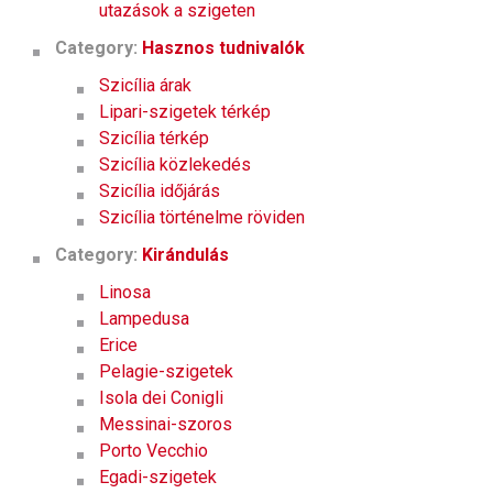
utazások a szigeten
Category:
Hasznos tudnivalók
Szicília árak
Lipari-szigetek térkép
Szicília térkép
Szicília közlekedés
Szicília időjárás
Szicília történelme röviden
Category:
Kirándulás
Linosa
Lampedusa
Erice
Pelagie-szigetek
Isola dei Conigli
Messinai-szoros
Porto Vecchio
Egadi-szigetek